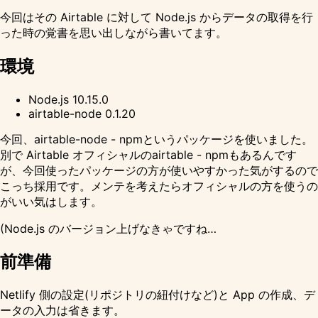
今回はその Airtable に対して Node.js からデータの取得を行
った時の覚書を思い出しながら書いてます。
環境
Node.js 10.15.0
airtable-node 0.1.20
今回、
airtable-node - npm
というパッケージを使いました。
別で Airtable オフィシャルの
airtable - npm
もあるんです
が、今回使ったパッケージの方が使いやすかった気がするので
こっち採用です。メンテを考えたらオフィシャルの方を使うの
がいい気はします。
(Node.js のバージョン上げなきゃですね…
前準備
Netlify 側の設定(リポジトリの紐付けなど)と App の作成、デ
ータの入力は省きます。