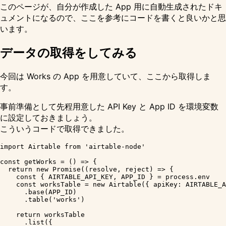
このページが、自分が作成した App 用に自動生成されたドキ
ュメントになるので、ここを参考にコードを書くと良いかと思
います。
データの取得をしてみる
今回は Works の App を用意していて、ここから取得しま
す。
事前準備として先程用意した API Key と App ID を環境変数
に設定しておきましょう。
こういうコードで取得できました。
import Airtable from 'airtable-node'

const getWorks = () => {

  return new Promise((resolve, reject) => {

    const { AIRTABLE_API_KEY, APP_ID } = process.env

    const worksTable = new Airtable({ apiKey: AIRTABLE_A
      .base(APP_ID)

      .table('works')

    return worksTable

      .list({
