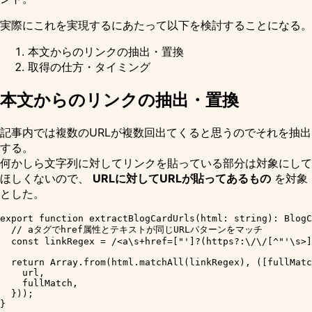
実際にこれを実現するにあたって以下を検討することになる。
本文からのリンクの抽出・置換
取得の仕方・タイミング
本文からのリンクの抽出・置換
記事内では複数のURLが複数回出てくると思うのでそれを抽出
する。
何かしら文字列に対してリンクを貼っている部分は対象にして
ほしくないので、
URLに対してURLが貼ってあるもの
を対象
とした。
export function extractBlogCardUrls(html: string): BlogC
  // aタグでhref属性とテキストが同じURLパターンをマッチ

  const linkRegex = /<a\s+href=["']?(https?:\/\/[^"'\s>]
  return Array.from(html.matchAll(linkRegex), ([fullMatc
    url,

    fullMatch,

  }));
