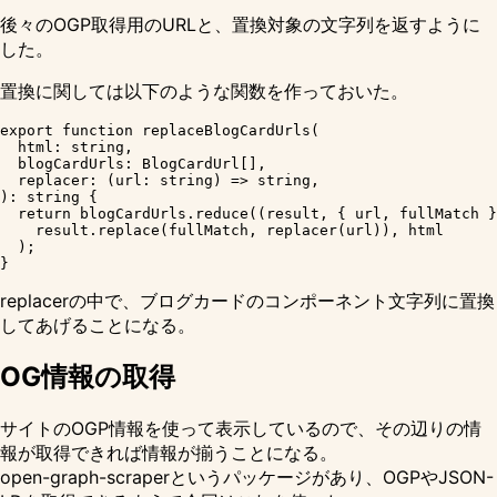
後々のOGP取得用のURLと、置換対象の文字列を返すように
した。
置換に関しては以下のような関数を作っておいた。
export function replaceBlogCardUrls(

  html: string,

  blogCardUrls: BlogCardUrl[],

  replacer: (url: string) => string,

): string {

  return blogCardUrls.reduce((result, { url, fullMatch }
    result.replace(fullMatch, replacer(url)), html

  );

replacerの中で、ブログカードのコンポーネント文字列に置換
してあげることになる。
OG情報の取得
サイトのOGP情報を使って表示しているので、その辺りの情
報が取得できれば情報が揃うことになる。
open-graph-scraperというパッケージがあり、OGPやJSON-