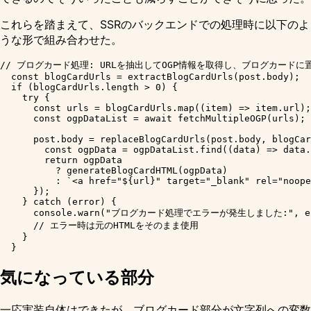
これらを踏まえて、SSRのバックエンドでの処理時に以下のよ
うな形で組み合わせた。
// ブログカード処理: URLを抽出してOGP情報を取得し、ブログカードに置
  const blogCardUrls = extractBlogCardUrls(post.body);

  if (blogCardUrls.length > 0) {

    try {

      const urls = blogCardUrls.map((item) => item.url);

      const ogpDataList = await fetchMultipleOGP(urls);

      post.body = replaceBlogCardUrls(post.body, blogCar
        const ogpData = ogpDataList.find((data) => data.
        return ogpData

          ? generateBlogCardHTML(ogpData)

          : `<a href="${url}" target="_blank" rel="noope
      });

    } catch (error) {

      console.warn("ブログカード処理でエラーが発生しました:", err
      // エラー時は元のHTMLをそのまま使用

    }

気になっている部分
一応実装自体はできたが、ブログカード部分が文字列への変数