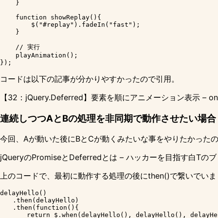
    }

    function showReplay(){

        $("#replay").fadeIn("fast");

    }

    // 実行

    playAnimation();

コードは以下の記事が分かりやすかったので引用。
【32：jQuery.Deferred】要素を順にアニメーション表示 – one’s
連続しつつAとBの処理を非同期で動作させたい場合
今回、Aが動いた後にBとCが動くみたいな事をやりたかった
jQueryのPromiseとDeferredとは – ハッカーを目指す白Tの
上のコードで、最初に動作する処理の後にthen()で繋いでい
delayHello()

　　.then(delayHello)

　　.then(function(){

  　　　return $.when(delayHello(), delayHello(), delayHel