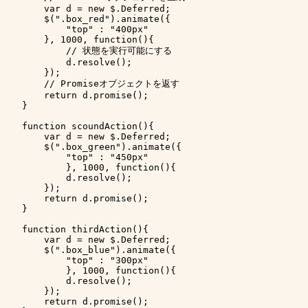
        var d = new $.Deferred;

        $(".box_red").animate({

            "top" : "400px"

        }, 1000, function(){

            // 状態を実行可能にする

            d.resolve();

        });

        // Promiseオブジェクトを返す

        return d.promise();

    }

    function scoundAction(){

        var d = new $.Deferred;        

        $(".box_green").animate({

            "top" : "450px"

            }, 1000, function(){

            d.resolve();

        });

        return d.promise();

    }

    function thirdAction(){

        var d = new $.Deferred;

        $(".box_blue").animate({

            "top" : "300px"

            }, 1000, function(){

            d.resolve();

        });

        return d.promise();
