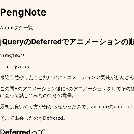
PengNote
About
タグ一覧
jQueryのDeferredでアニメーショ
2016/08/19
#jQuery
最近全然やったこと無いのにアニメーションの実装がどんどん
この間Aのアニメーション後にBのアニメーションをしてその後
出会って試してみたのでその覚書。
最初は良いやり方が分からなかったので、animateのcom
そこで出会ったのがDeffered。
Deferredって