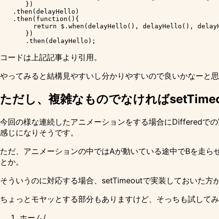
　　　　})

　　.then(delayHello)

　　.then(function(){

  　　　　return $.when(delayHello(), delayHello(), delayH
　　　　})

コードは上記記事より引用。
やってみると結構見やすいし分かりやすいので良いかなーと思
ただし、複雑なものでなければsetTim
今回の様な連続したアニメーションをする場合にDifferedでの
感じになりそうです。
ただ、アニメーションの中ではAが動いている途中でBを走ら
とか。
そういうのに対応する場合、setTimeoutで実装しておいた
ちょっとモヤッとする部分もありますけど、そっちも試して
ホーム
/