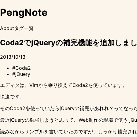
PengNote
About
タグ一覧
Coda2でjQueryの補完機能を追加しま
2013/10/13
#Coda2
#jQuery
エディタは、Vimから乗り換えて
Coda2
を使っています。
快適です。
そのCoda2を使っていたらjQueryの補完があれれ？ってな
最近jQueryの勉強しようと思って、
Web制作の現場で使う jQue
読みながらサンプルを書いていたのですが、しっかり補完され