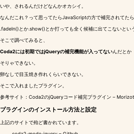
いや、されるんだけどなんかオカシイ。
なんだこれ？って思ってたらJavaScriptの方で補完されてた
.fadeIn()とか.show()とか打っても全く候補に出てこないとい
そこで調べてみると、
Coda2には初期ではjQueryの補完機能が入ってない
んだとか
そりゃできない。
卵なしで目玉焼き作れくらいできない。
そこで入れましたプラグイン。
参考サイト：
Coda2のjQueryコード補完プラグイン – Morizotte
プラグインのインストール方法と設定
上記のサイトで殆ど書かれています。
coda2-mode-jquery – Github