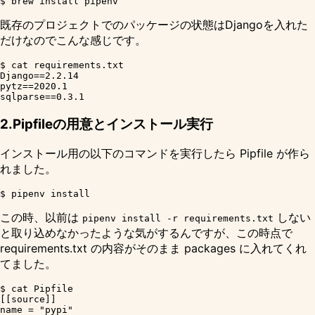
既存のプロジェクトでのパッケージの状態はDjangoを入れた
だけなのでこんな感じです。
$ cat requirements.txt

Django==2.2.14

pytz==2020.1

2.Pipfileの用意とインストール実行
インストール用の以下のコマンドを実行したら Pipfile が作ら
れました。
この時、以前は
しない
pipenv install -r requirements.txt
と取り込めなかったような気がするんですが、この時点で
requirements.txt の内容がそのまま packages に入れてくれ
てました。
$ cat Pipfile

[[source]]

name = "pypi"
