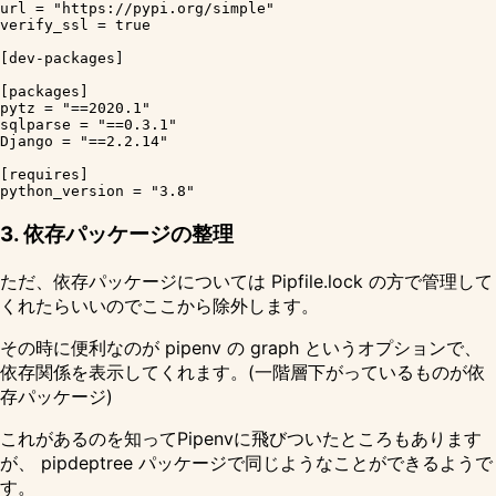
url = "https://pypi.org/simple"

verify_ssl = true

[dev-packages]

[packages]

pytz = "==2020.1"

sqlparse = "==0.3.1"

Django = "==2.2.14"

[requires]

3. 依存パッケージの整理
ただ、依存パッケージについては Pipfile.lock の方で管理して
くれたらいいのでここから除外します。
その時に便利なのが pipenv の graph というオプションで、
依存関係を表示してくれます。(一階層下がっているものが依
存パッケージ)
これがあるのを知ってPipenvに飛びついたところもあります
が、 pipdeptree パッケージで同じようなことができるようで
す。