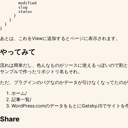
        modified

        slug

        status

      }

    }

  }

あとは、これを
Viewに追加
するとページに表示されます。
やってみて
流れは簡単だし、色んなものがソースに使えるっぽいので割と
サンプルで作ったリポジトリ名もそれ。
ただ、プラグインのバグなのかデータが引けなくなってたのが
ホーム
/
記事一覧
/
WordPress.comのデータをもとにGatsbyJSでサイトを
Share