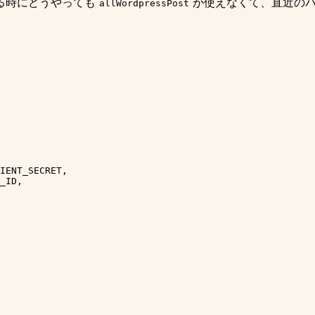
してる時にどうやっても
が使えなくて、直近の
allWordpressPost
IENT_SECRET,

_ID,
