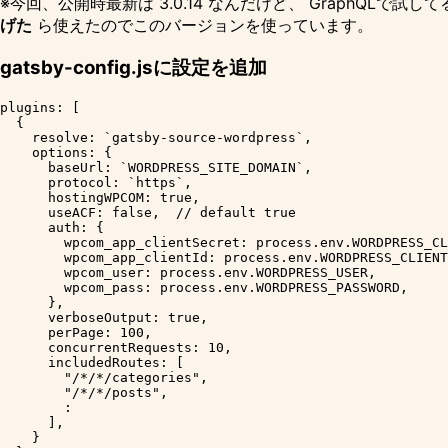
※今回、公開時最新は 3.0.14 なんだけど、 GraphQLで試
げた
ら使えたのでこのバージョンを使っています。
gatsby-config.jsに設定を追加
plugins: [

  {

    resolve: `gatsby-source-wordpress`,

    options: {

      baseUrl: `WORDPRESS_SITE_DOMAIN`,

      protocol: `https`,

      hostingWPCOM: true,

      useACF: false,  // default true

      auth: {

        wpcom_app_clientSecret: process.env.WORDPRESS_CL
        wpcom_app_clientId: process.env.WORDPRESS_CLIENT
        wpcom_user: process.env.WORDPRESS_USER,

        wpcom_pass: process.env.WORDPRESS_PASSWORD,

      },

      verboseOutput: true,

      perPage: 100,

      concurrentRequests: 10,

      includedRoutes: [

        "/*/*/categories",

        "/*/*/posts",

        :

      ],

    }
