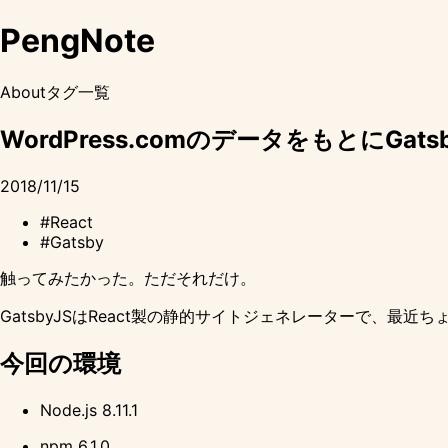
PengNote
About
タグ一覧
WordPress.comのデータをもとにGat
2018/11/15
#React
#Gatsby
触ってみたかった。ただそれだけ。
GatsbyJS
はReact製の静的サイトジェネレーターで、最近
今回の環境
Node.js 8.11.1
npm 6.1.0