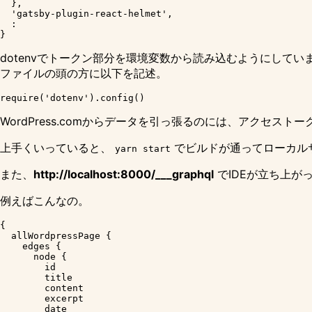
  },

  'gatsby-plugin-react-helmet',

  :

dotenv
でトークン部分を環境変数から読み込むようにしてい
ファイルの頭の方に以下を記述。
WordPress.comからデータを引っ張るのには、アクセスト
上手くいっていると、
でビルドが通ってローカル
yarn start
また、
http://localhost:8000/___graphql
でIDEが立ち上が
例えばこんなの。
{

  allWordpressPage {

    edges {

      node {

        id

        title

        content

        excerpt

        date
