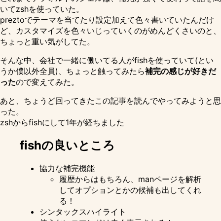
いて
zsh
を使っていた。
prezto
でテーマを当てたり設定加えて色々書いていたんだけ
ど、カスタマイズを色々いじっていくのがめんどくさいのと、
ちょっと重い気がしてた。
そんな中、会社で一緒に働いてる人がfishを使っていて(とい
うか僕以外全員)、ちょっと触ってみたら
補完の感じが好きだ
った
ので変えてみた。
あと、ちょうど回ってきたこの記事を読んでやってみようと思
った。
zshからfishにして1年が経ちました
fishの良いところ
協力な補完機能
履歴からはもちろん、manページを解析
してオプションとかの候補も出してくれ
る！
シンタックスハイライト